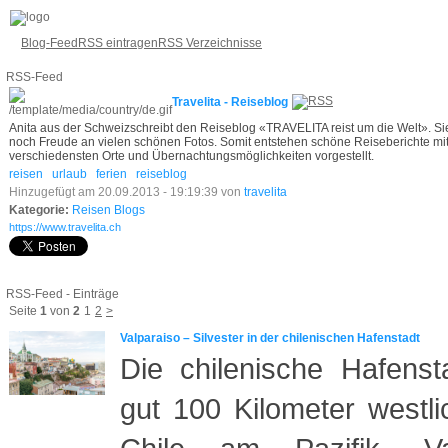
Blog-Feed
RSS eintragen
RSS Verzeichnisse
RSS-Feed
Travelita - Reiseblog
Anita aus der Schweizschreibt den Reiseblog «TRAVELITA reist um die Welt». Sie 
noch Freude an vielen schönen Fotos. Somit entstehen schöne Reiseberichte mi
verschiedensten Orte und Übernachtungsmöglichkeiten vorgestellt.
reisen
urlaub
ferien
reiseblog
Hinzugefügt am 20.09.2013 - 19:19:39 von
travelita
Kategorie:
Reisen Blogs
https://www.travelita.ch
RSS-Feed - Einträge
Seite
1
von
2
1
2
>
Valparaiso – Silvester in der chilenischen Hafenstadt
Die chilenische Hafensta
gut 100 Kilometer westl