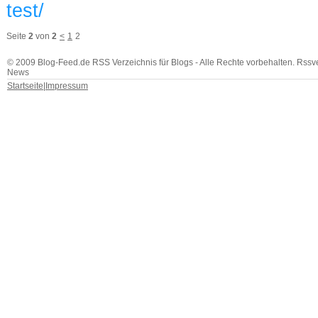
test/
Seite
2
von
2
<
1
2
© 2009 Blog-Feed.de RSS Verzeichnis für Blogs - Alle Rechte vorbehalten. Rssv
News
Startseite
|
Impressum