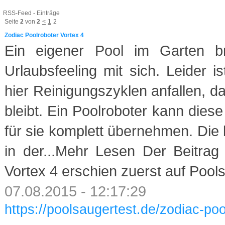
RSS-Feed - Einträge
Seite
2
von
2
<
1
2
Zodiac Poolroboter Vortex 4
Ein eigener Pool im Garten br
Urlaubsfeeling mit sich. Leider 
hier Reinigungszyklen anfallen, d
bleibt. Ein Poolroboter kann dies
für sie komplett übernehmen. Die
in der...Mehr Lesen Der Beitrag
Vortex 4 erschien zuerst auf Pool
07.08.2015 - 12:17:29
https://poolsaugertest.de/zodiac-poo