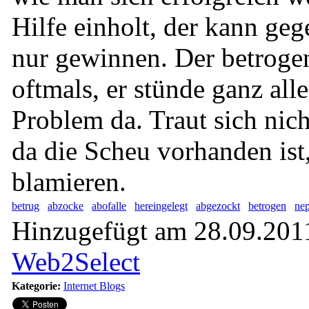
Hilfe einholt, der kann ge
nur gewinnen. Der betroge
oftmals, er stünde ganz all
Problem da. Traut sich nich
da die Scheu vorhanden ist,
blamieren.
betrug
abzocke
abofalle
hereingelegt
abgezockt
betrogen
ne
Hinzugefügt am 28.09.2011
Web2Select
Kategorie:
Internet Blogs