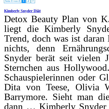
1
2
>
Seite
1
von
2
Kimberly Snyder Diät
Detox Beauty Plan von K.
liegt die Kimberly Snyd
Trend, doch was ist dara
nichts, denn Ernährungs
Snyder berät seit vielen 
Sternchen aus Hollywood
Schauspielerinnen oder G
Dita von Teese, Olivia 
Barrymore. Sieht man die
dann … Kimberly Snyder D