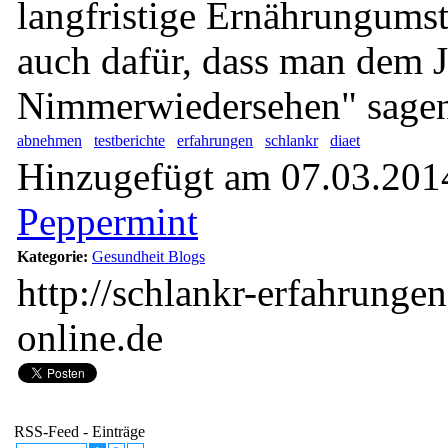
langfristige Ernährungumst
auch dafür, dass man dem J
Nimmerwiedersehen" sagen
abnehmen
testberichte
erfahrungen
schlankr
diaet
Hinzugefügt am 07.03.2014
Peppermint
Kategorie:
Gesundheit Blogs
http://schlankr-erfahrunge
online.de
RSS-Feed - Einträge