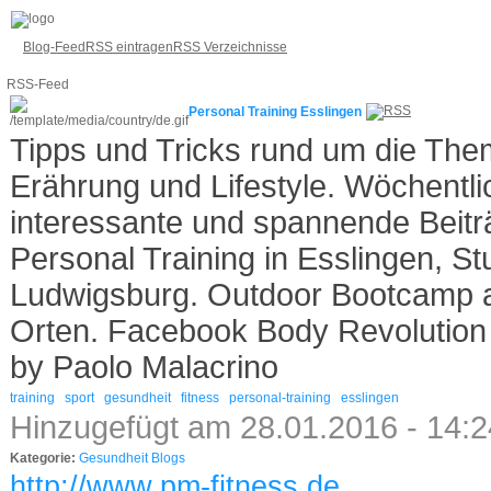
Blog-Feed
RSS eintragen
RSS Verzeichnisse
RSS-Feed
Personal Training Esslingen
Tipps und Tricks rund um die The
Erährung und Lifestyle. Wöchentl
interessante und spannende Beiträ
Personal Training in Esslingen, St
Ludwigsburg. Outdoor Bootcamp 
Orten. Facebook Body Revolution 
by Paolo Malacrino
training
sport
gesundheit
fitness
personal-training
esslingen
Hinzugefügt am 28.01.2016 - 14:
Kategorie:
Gesundheit Blogs
http://www.pm-fitness.de