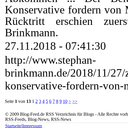
Konservative fordern von 
Rücktritt erschien zuer
Brinkmann.
27.11.2018 - 07:41:30
http://www.stephan-
brinkmann.de/2018/11/27/z
konservative-fordern-von-m
Seite
1
von
13
1
2
3
4
5
6
7
8
9
10
>
>>
© 2009 Blog-Feed.de RSS Verzeichnis für Blogs - Alle Rechte vorbe
RSS-Feeds, Blog-News, RSS-News
Startseite
|
Impressum