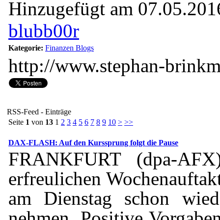
Hinzugefügt am 07.05.2016
blubb00r
Kategorie:
Finanzen Blogs
http://www.stephan-brink
RSS-Feed - Einträge
Seite
1
von
13
1
2
3
4
5
6
7
8
9
10
>
>>
DAX-FLASH: Auf den Kurssprung folgt die Pause
FRANKFURT (dpa-AFX
erfreulichen Wochenauftak
am Dienstag schon wiede
nehmen. Positive Vorgabe