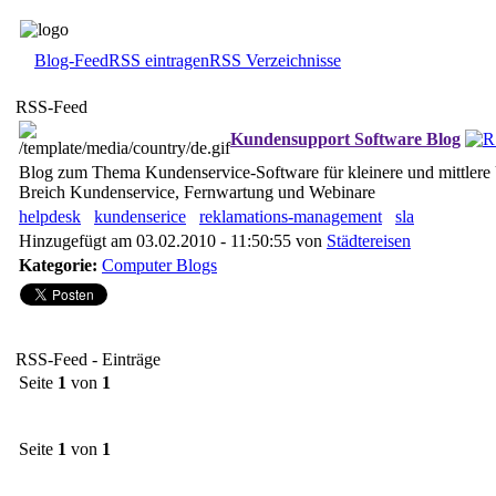
Blog-Feed
RSS eintragen
RSS Verzeichnisse
RSS-Feed
Kundensupport Software Blog
Blog zum Thema Kundenservice-Software für kleinere und mittler
Breich Kundenservice, Fernwartung und Webinare
helpdesk
kundenserice
reklamations-management
sla
Hinzugefügt am 03.02.2010 - 11:50:55 von
Städtereisen
Kategorie:
Computer Blogs
RSS-Feed - Einträge
Seite
1
von
1
Seite
1
von
1